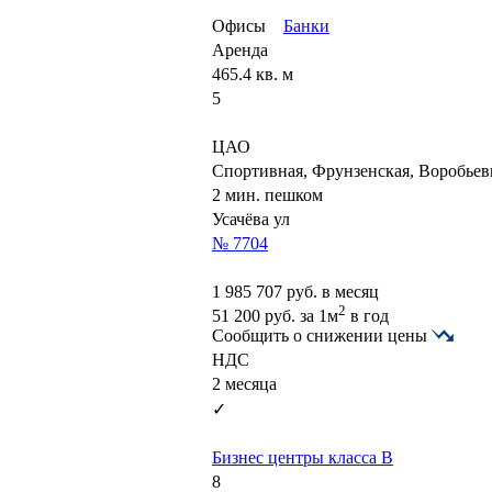
Офисы
Банки
Аренда
465.4 кв. м
5
ЦАО
Спортивная, Фрунзенская, Воробье
2 мин. пешком
Усачёва ул
№ 7704
1 985 707
руб. в месяц
2
51 200
руб.
за 1м
в год
Сообщить о снижении цены
НДС
2 месяца
✓
Бизнес центры класса B
8