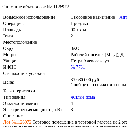
Описание объекта лот №:
1126972
Возможное использование:
Свободное назначение
Апт
Операция:
Продажа
Площадь:
60 кв. м
Этаж:
2
Местоположение
Округ:
ЗАО
Метро:
Рабочий поселок (МЦД), Да
Улица:
Петра Алексеева ул
ИФНС
№ 7731
Стоимость и условия
35 680 000
руб.
Цена:
Сообщить о снижении цен
Характеристики
Тип здания:
Жилые дома
Этажность здания:
4
Электрическая мощность, кВт:
8
Описание
Лот №1126972
Торговое помещение в торговой галерее на 2 э