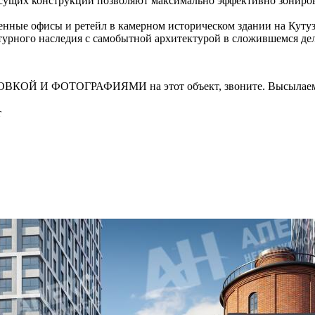
несущих конструкций позволяют максимально эффективно зониров
ные офисы и ретейл в камерном историческом здании на Кутуз
ьтурного наследия с самобытной архитектурой в сложившемся де
И ФОТОГРАФИЯМИ на этот объект, звоните. Высылаем в т
т