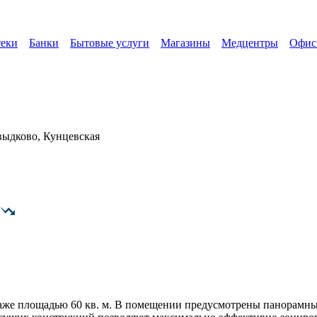
еки
Банки
Бытовые услуги
Магазины
Медцентры
Офи
выдково, Кунцевская
ы
таже площадью 60 кв. м. В помещении предусмотрены панорамные