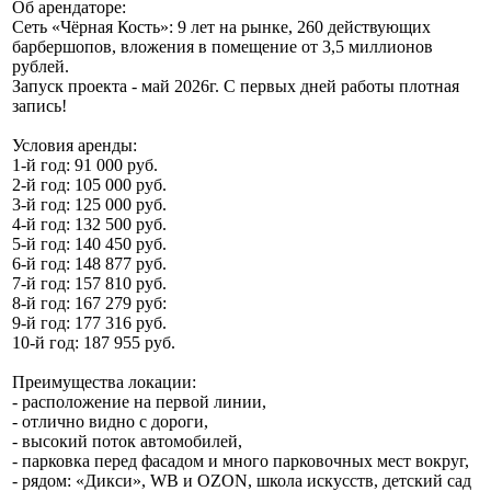
Об арендаторе:
Сеть «Чёрная Кость»: 9 лет на рынке, 260 действующих
барбершопов, вложения в помещение от 3,5 миллионов
рублей.
Запуск проекта - май 2026г. С первых дней работы плотная
запись!
Условия аренды:
1-й год: 91 000 руб.
2-й год: 105 000 руб.
3-й год: 125 000 руб.
4-й год: 132 500 руб.
5-й год: 140 450 руб.
6-й год: 148 877 руб.
7-й год: 157 810 руб.
8-й год: 167 279 руб:
9-й год: 177 316 руб.
10-й год: 187 955 руб.
Преимущества локации:
- расположение на первой линии,
- отлично видно с дороги,
- высокий поток автомобилей,
- парковка перед фасадом и много парковочных мест вокруг,
- рядом: «Дикси», WB и OZON, школа искусств, детский сад