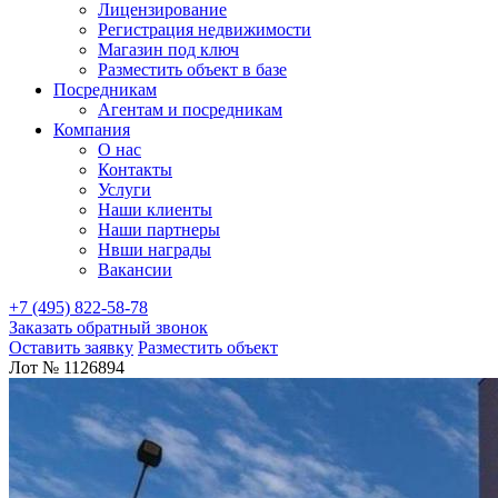
Лицензирование
Регистрация недвижимости
Магазин под ключ
Разместить объект в базе
Посредникам
Агентам и посредникам
Компания
О нас
Контакты
Услуги
Наши клиенты
Наши партнеры
Нвши награды
Вакансии
+7 (495) 822-58-78
Заказать обратный звонок
Оставить заявку
Разместить объект
Лот № 1126894