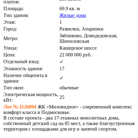
платеж:
Площадь:
69.9 кв. м
Тип здания:
Жилые дома
Этаж:
1
Город:
Развилки, Апаринки
Зябликово, Домодедовская,
Метро:
Шипиловская
Улица:
Каширское шоссе
Цена:
22 000 000
руб.
Отдельный вход:
✓
Этажность здания:
17
Наличие общепита в
✓
здании:
Тип окон:
обычные
Электрическая мощность,
25
кВт:
Лот №.1126894
ЖК «Миловидное» - современный комплекс
комфорт‑класса в Подмосковье.
В составе проекта - два 17‑этажных монолитных дома,
собственный детский сад на 85 мест, а также благоустроенная
территория с площадками для игр и занятий спортом.