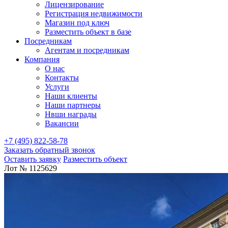
Лицензирование
Регистрация недвижимости
Магазин под ключ
Разместить объект в базе
Посредникам
Агентам и посредникам
Компания
О нас
Контакты
Услуги
Наши клиенты
Наши партнеры
Нвши награды
Вакансии
+7 (495) 822-58-78
Заказать обратный звонок
Оставить заявку
Разместить объект
Лот № 1125629