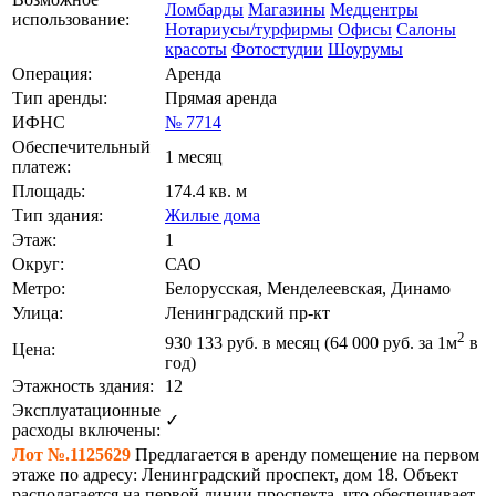
Ломбарды
Магазины
Медцентры
использование:
Нотариусы/турфирмы
Офисы
Салоны
красоты
Фотостудии
Шоурумы
Операция:
Аренда
Тип аренды:
Прямая аренда
ИФНС
№ 7714
Обеспечительный
1 месяц
платеж:
Площадь:
174.4 кв. м
Тип здания:
Жилые дома
Этаж:
1
Округ:
САО
Метро:
Белорусская, Менделеевская, Динамо
Улица:
Ленинградский пр-кт
2
930 133
руб. в месяц (64 000
руб.
за 1м
в
Цена:
год)
Этажность здания:
12
Эксплуатационные
✓
расходы включены:
Лот №.1125629
Предлагается в аренду помещение на первом
этаже по адресу: Ленинградский проспект, дом 18. Объект
располагается на первой линии проспекта, что обеспечивает