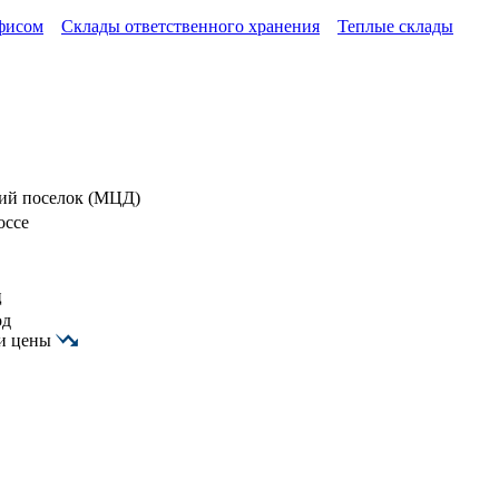
фисом
Склады ответственного хранения
Теплые склады
ий поселок (МЦД)
оссе
ц
од
и цены