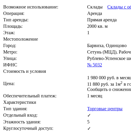
Возможное использование:
Склады
Склады с о
Операция:
Аренда
Тип аренды:
Прямая аренда
Площадь:
2000 кв. м
Этаж:
1
Местоположение
Город:
Барвиха, Одинцово
Метро:
Сетунь (МЦД), Рабоч
Улица:
Рублево-Успенское ш
ИФНС
№ 5032
Стоимость и условия
1 980 000
руб. в меся
2
Цена:
11 880
руб.
за 1м
в г
Сообщить о снижени
Обеспечительный платеж:
1 месяц
Характеристики
Тип здания:
Торговые центры
Отдельный вход:
✓
Этажность здания:
5
Круглосуточный доступ:
✓