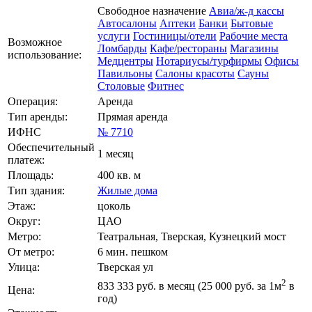
Свободное назначение
Авиа/ж-д кассы
Автосалоны
Аптеки
Банки
Бытовые
услуги
Гостиницы/отели
Рабочие места
Возможное
Ломбарды
Кафе/рестораны
Магазины
использование:
Медцентры
Нотариусы/турфирмы
Офисы
Павильоны
Салоны красоты
Сауны
Столовые
Фитнес
Операция:
Аренда
Тип аренды:
Прямая аренда
ИФНС
№ 7710
Обеспечительный
1 месяц
платеж:
Площадь:
400 кв. м
Тип здания:
Жилые дома
Этаж:
цоколь
Округ:
ЦАО
Метро:
Театральная, Тверская, Кузнецкий мост
От метро:
6 мин. пешком
Улица:
Тверская ул
2
833 333
руб. в месяц (25 000
руб.
за 1м
в
Цена:
год)