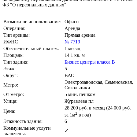
ФЗ "О персональных данных"
Возможное использование:
Офисы
Операция:
Аренда
Тип аренды:
Прямая аренда
ИФНС
№ 7719
Обеспечительный платеж:
1 месяц
Площадь:
14.1 кв. м
Тип здания:
Бизнес центры класса B
Этаж:
5
Округ:
ВАО
Электрозаводская, Семеновская,
Метро:
Сокольники
От метро:
5 мин. пешком
Улица:
Журавлёва пл
28 200
руб. в месяц (24 000
руб.
Цена:
2
за 1м
в год)
Этажность здания:
6
Коммунальные услуги
✓
включены: