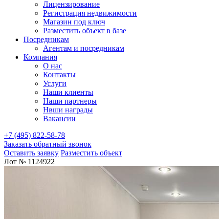
Лицензирование
Регистрация недвижимости
Магазин под ключ
Разместить объект в базе
Посредникам
Агентам и посредникам
Компания
О нас
Контакты
Услуги
Наши клиенты
Наши партнеры
Нвши награды
Вакансии
+7 (495) 822-58-78
Заказать обратный звонок
Оставить заявку
Разместить объект
Лот № 1124922