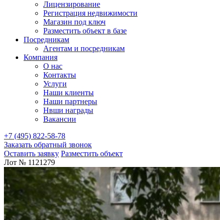
Лицензирование
Регистрация недвижимости
Магазин под ключ
Разместить объект в базе
Посредникам
Агентам и посредникам
Компания
О нас
Контакты
Услуги
Наши клиенты
Наши партнеры
Нвши награды
Вакансии
+7 (495) 822-58-78
Заказать обратный звонок
Оставить заявку
Разместить объект
Лот № 1121279