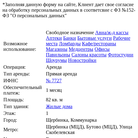
*Заполняя данную форму на сайте, Клиент дает свое согласие
на обработку персональных данных в соответсвие с ФЗ №152-
ФЗ "О персональных данных"
Свободное назначение
Авиа/ж-д кассы
Аптеки
Банки
Бытовые услуги
Рабочие
Возможное
места
Ломбарды
Кафе/рестораны
использование:
Магазины
Медцентры
Офисы
Павильоны
Салоны красоты
Фотостудии
Шоурумы
Новостройки
Операция:
Аренда
Тип аренды:
Прямая аренда
ИФНС
№ 7727
Обеспечительный
1 месяц
платеж:
Площадь:
82 кв. м
Тип здания:
Жилые дома
Этаж:
1
Город:
Щербинка, Коммунарка
Щербинка (МЦД), Бутово (МЦД), Улица
Метро:
Скобелевская