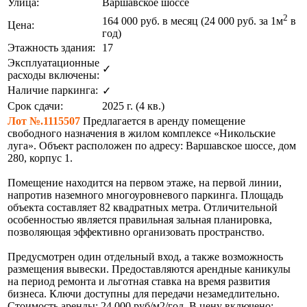
Улица:
Варшавское шоссе
2
164 000
руб. в месяц (24 000
руб.
за 1м
в
Цена:
год)
Этажность здания:
17
Эксплуатационные
✓
расходы включены:
Наличие паркинга:
✓
Срок сдачи:
2025 г. (4 кв.)
Лот №.1115507
Предлагается в аренду помещение
свободного назначения в жилом комплексе «Никольские
луга». Объект расположен по адресу: Варшавское шоссе, дом
280, корпус 1.
Помещение находится на первом этаже, на первой линии,
напротив наземного многоуровневого паркинга. Площадь
объекта составляет 82 квадратных метра. Отличительной
особенностью является правильная зальная планировка,
позволяющая эффективно организовать пространство.
Предусмотрен один отдельный вход, а также возможность
размещения вывески. Предоставляются арендные каникулы
на период ремонта и льготная ставка на время развития
бизнеса. Ключи доступны для передачи незамедлительно.
Стоимость аренды: 24 000 руб/м2/год. В цену включено: