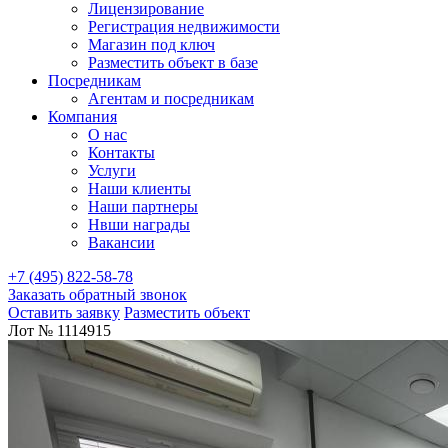
Лицензирование
Регистрация недвижимости
Магазин под ключ
Разместить объект в базе
Посредникам
Агентам и посредникам
Компания
О нас
Контакты
Услуги
Наши клиенты
Наши партнеры
Нвши награды
Вакансии
+7 (495) 822-58-78
Заказать обратный звонок
Оставить заявку
Разместить объект
Лот № 1114915