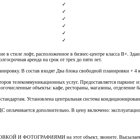
✓
✓
✓
✓
✓
✓
е в стиле лофт, расположенное в бизнес-центре класса В+. Здан
лгосрочная аренда на срок от трех до пяти лет.
ировку. В состав входят Два блока свободной планировки + 4 к
аторов телекоммуникационных услуг. Предоставляется паркинг и
гочисленные объекты: кафе, рестораны, магазины, отделение б
тандартам. Установлена центральная система кондиционирован
 НДС оплачивается дополнительно. В цену включено: эксплуатаци
И ФОТОГРАФИЯМИ на этот объект, звоните. Высылаем в т