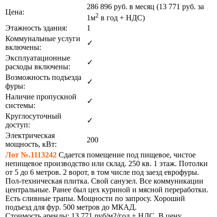
286 896
руб. в месяц (13 771
руб.
за
Цена:
2
1м
в год + НДС)
Этажность здания:
1
Коммунальные услуги
✓
включены:
Эксплуатационные
✓
расходы включены:
Возможность подъезда
✓
фуры:
Наличие пропускной
✓
системы:
Круглосуточный
✓
доступ:
Электрическая
200
мощность, кВт:
Лот №.1113242
Сдается помещение под пищевое, чистое
непищевое производство или склад. 250 кв. 1 этаж. Потолки
от 5 до 6 метров. 2 ворот, в том числе под заезд еврофуры.
Пол-техническая плитка. Свой санузел. Все коммуникации
центральные. Ранее был цех куриной и мясной переработки.
Есть сливные трапы. Мощности по запросу. Хороший
подъезд для фур. 500 метров до МКАД.
Стоимость аренды: 13 771 руб/м2/год + НДС. В цену