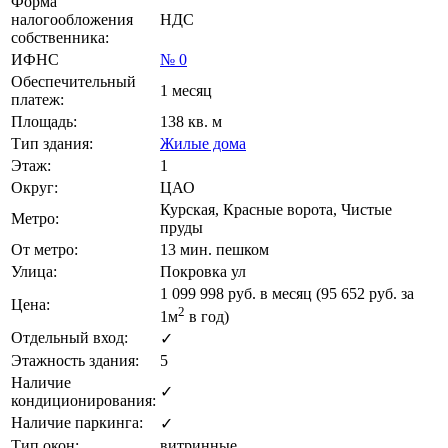
Форма
налогообложения
НДС
собственника:
ИФНС
№ 0
Обеспечительный
1 месяц
платеж:
Площадь:
138 кв. м
Тип здания:
Жилые дома
Этаж:
1
Округ:
ЦАО
Курская, Красные ворота, Чистые
Метро:
пруды
От метро:
13 мин. пешком
Улица:
Покровка ул
1 099 998
руб. в месяц (95 652
руб.
за
Цена:
2
1м
в год)
Отдельный вход:
✓
Этажность здания:
5
Наличие
✓
кондиционирования:
Наличие паркинга:
✓
Тип окон:
витринные