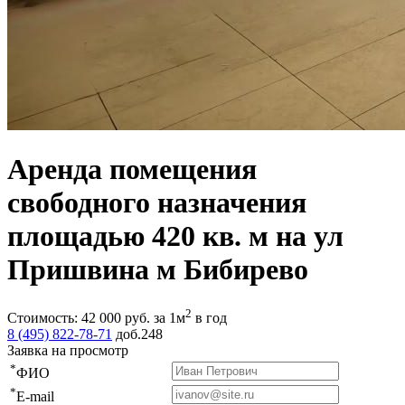
Аренда помещения
свободного назначения
площадью 420 кв. м на ул
Пришвина м Бибирево
2
Стоимость:
42 000
руб.
за 1м
в год
8 (495) 822-78-71
доб.248
Заявка на просмотр
*
ФИО
*
E-mail