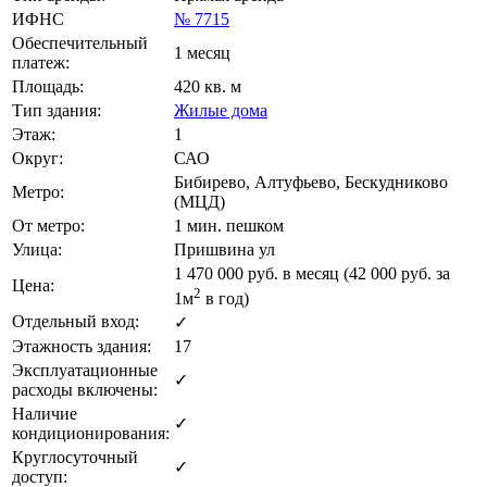
ИФНС
№ 7715
Обеспечительный
1 месяц
платеж:
Площадь:
420 кв. м
Тип здания:
Жилые дома
Этаж:
1
Округ:
САО
Бибирево, Алтуфьево, Бескудниково
Метро:
(МЦД)
От метро:
1 мин. пешком
Улица:
Пришвина ул
1 470 000
руб. в месяц (42 000
руб.
за
Цена:
2
1м
в год)
Отдельный вход:
✓
Этажность здания:
17
Эксплуатационные
✓
расходы включены:
Наличие
✓
кондиционирования:
Круглосуточный
✓
доступ: