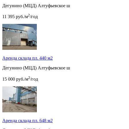
Дегунино (МЦД)
Алтуфьевское ш
2
11 395
руб.
/м
/год
Аренда склада пл. 440 м2
Дегунино (МЦД)
Алтуфьевское ш
2
15 000
руб.
/м
/год
Аренда склада пл. 648 м2