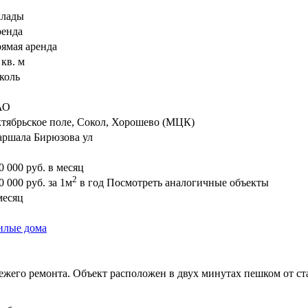
лады
енда
ямая аренда
 кв. м
коль
АО
тябрьское поле, Сокол, Хорошево (МЦК)
ршала Бирюзова ул
0 000
руб. в месяц
2
0 000
руб.
за 1м
в год
Посмотреть аналогичные объекты
месяц
лые дома
ежего ремонта. Объект расположен в двух минутах пешком от ст