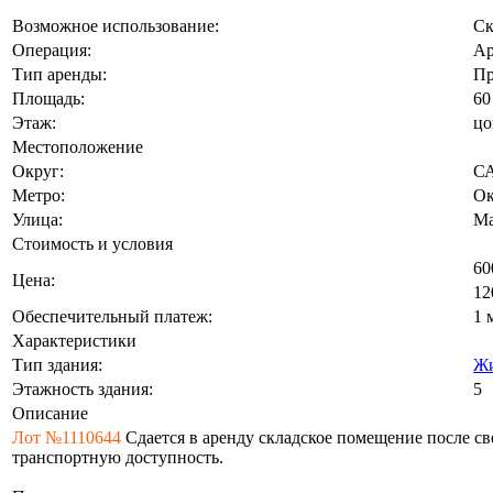
Возможное использование:
Ск
Операция:
Ар
Тип аренды:
Пр
Площадь:
60
Этаж:
цо
Местоположение
Округ:
С
Метро:
Ок
Улица:
Ма
Стоимость и условия
60
Цена:
12
Обеспечительный платеж:
1 
Характеристики
Тип здания:
Жи
Этажность здания:
5
Описание
Лот №1110644
Сдается в аренду складское помещение после св
транспортную доступность.