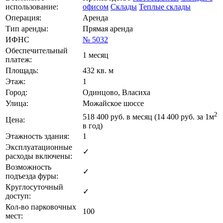
использование:
офисом
Склады
Теплые склады
Операция:
Аренда
Тип аренды:
Прямая аренда
ИФНС
№ 5032
Обеспечительный
1 месяц
платеж:
Площадь:
432 кв. м
Этаж:
1
Город:
Одинцово, Власиха
Улица:
Можайское шоссе
2
518 400
руб. в месяц (14 400
руб.
за 1м
Цена:
в год)
Этажность здания:
1
Эксплуатационные
✓
расходы включены:
Возможность
✓
подъезда фуры:
Круглосуточный
✓
доступ:
Кол-во парковочных
100
мест: