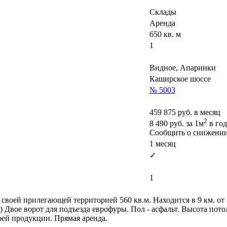
Склады
Аренда
650 кв. м
1
Видное, Апаринки
Каширское шоссе
№ 5003
459 875
руб. в месяц
2
8 490
руб.
за 1м
в год
Сообщить о снижени
1 месяц
✓
1
о своей прилегающей территорией 560 кв.м. Находится в 9 км. 
) Двое ворот для подъезда еврофуры. Пол - асфальт. Высота пот
оей продукции. Прямая аренда.