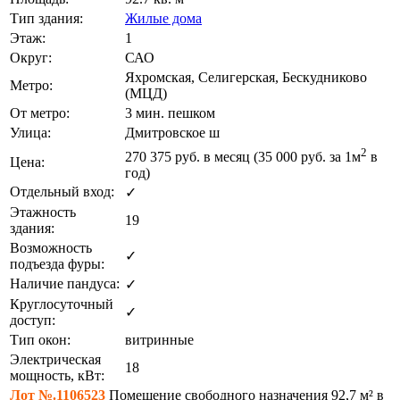
Тип здания:
Жилые дома
Этаж:
1
Округ:
САО
Яхромская, Селигерская, Бескудниково
Метро:
(МЦД)
От метро:
3 мин. пешком
Улица:
Дмитровское ш
2
270 375
руб. в месяц (35 000
руб.
за 1м
в
Цена:
год)
Отдельный вход:
✓
Этажность
19
здания:
Возможность
✓
подъезда фуры:
Наличие пандуса:
✓
Круглосуточный
✓
доступ:
Тип окон:
витринные
Электрическая
18
мощность, кВт:
Лот №.1106523
Помещение свободного назначения 92,7 м² в