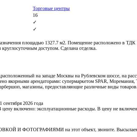
Торговые центры
16
✓
✓
азначения площадью 1327.7 м2. Помещение расположено в ТДК 
 круглосуточным доступом. Сделана отделка.
асположенный на западе Москвы на Рублевском шоссе, на рассто
влено якорными арендаторами: супермаркетом SРАR, Моремания, 
, барбершоп, магазины, предоставляющие различные виды товар
1 сентября 2026 года
. В цену включено: эксплуатационные расходы. В цену не включен
И ФОТОГРАФИЯМИ на этот объект, звоните. Высылаем в т