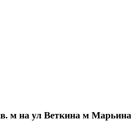
в. м на ул Веткина м Марьина