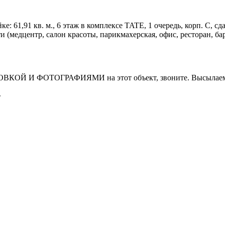
61,91 кв. м., 6 этаж в комплексе TATE, 1 очередь, корп. С, сдача
(медцентр, салон красоты, парикмахерская, офис, ресторан, бар
И ФОТОГРАФИЯМИ на этот объект, звоните. Высылаем в т
т