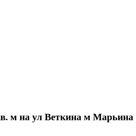
в. м на ул Веткина м Марьина