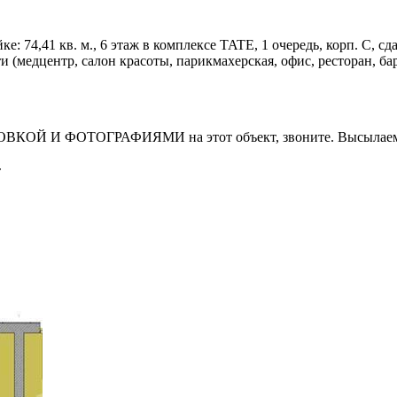
74,41 кв. м., 6 этаж в комплексе TATE, 1 очередь, корп. С, сдача
(медцентр, салон красоты, парикмахерская, офис, ресторан, бар
И ФОТОГРАФИЯМИ на этот объект, звоните. Высылаем в т
т