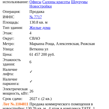
использование:
Офисы
Салоны красоты
Шоурумы
Новостройки
Операция:
Продажа
ИФНС
№ 7717
Площадь:
130.8 кв. м
Тип здания:
Жилые дома
Этаж:
4
Округ:
СВАО
Метро:
Марьина Роща, Алексеевская, Рижская
Улица:
Веткина ул
Цена:
61 457 200
руб.
Этажность
6
здания:
Наличие
✓
лифта:
Наличие
✓
паркинга:
Электрическая
26
мощность, кВт:
Срок сдачи:
2027 г. (2 кв.)
Лот №.1104811
Продажа коммерческого помещения в
новостройке: 130,76 кв. м., 4 этаж в комплексе TATE, 1