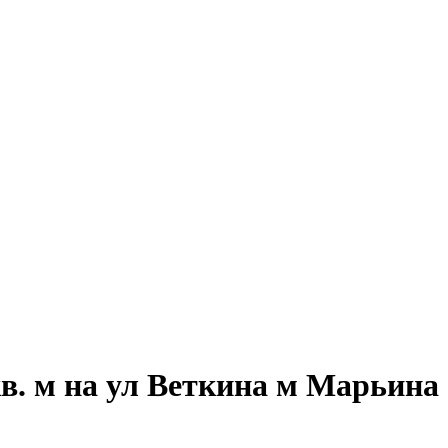
в. м на ул Веткина м Марьина