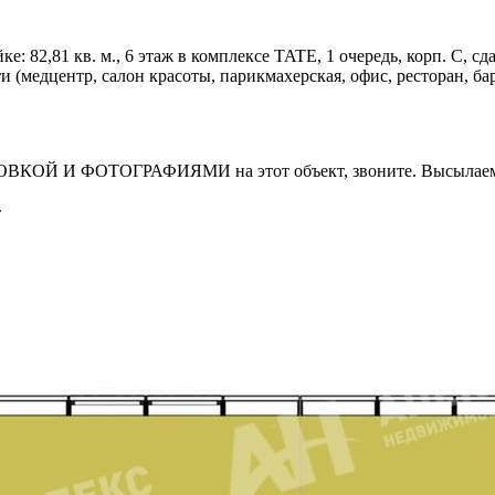
82,81 кв. м., 6 этаж в комплексе TATE, 1 очередь, корп. С, сдача
(медцентр, салон красоты, парикмахерская, офис, ресторан, бар
И ФОТОГРАФИЯМИ на этот объект, звоните. Высылаем в т
т