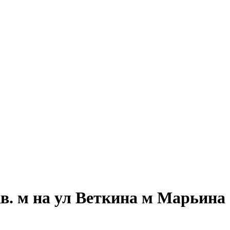
в. м на ул Веткина м Марьина