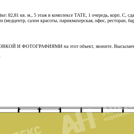
82,81 кв. м., 5 этаж в комплексе TATE, 1 очередь, корп. С, сдача
(медцентр, салон красоты, парикмахерская, офис, ресторан, бар
И ФОТОГРАФИЯМИ на этот объект, звоните. Высылаем в т
т