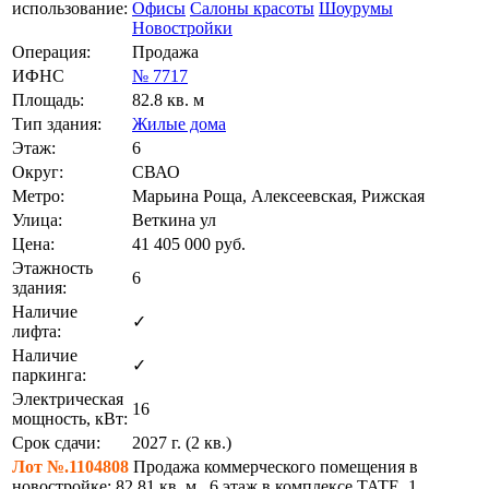
использование:
Офисы
Салоны красоты
Шоурумы
Новостройки
Операция:
Продажа
ИФНС
№ 7717
Площадь:
82.8 кв. м
Тип здания:
Жилые дома
Этаж:
6
Округ:
СВАО
Метро:
Марьина Роща, Алексеевская, Рижская
Улица:
Веткина ул
Цена:
41 405 000
руб.
Этажность
6
здания:
Наличие
✓
лифта:
Наличие
✓
паркинга:
Электрическая
16
мощность, кВт:
Срок сдачи:
2027 г. (2 кв.)
Лот №.1104808
Продажа коммерческого помещения в
новостройке: 82,81 кв. м., 6 этаж в комплексе TATE, 1