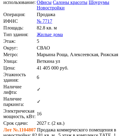
использование:
Офисы
Салоны красоты
Шоурумы
Новостройки
Операция:
Продажа
ИФНС
№ 7717
Площадь:
82.8 кв. м
Тип здания:
Жилые дома
Этаж:
5
Округ:
СВАО
Метро:
Марьина Роща, Алексеевская, Рижская
Улица:
Веткина ул
Цена:
41 405 000
руб.
Этажность
6
здания:
Наличие
✓
лифта:
Наличие
✓
паркинга:
Электрическая
16
мощность, кВт:
Срок сдачи:
2027 г. (2 кв.)
Лот №.1104807
Продажа коммерческого помещения в
новостройке: 82,81 кв. м., 5 этаж в комплексе TATE, 1