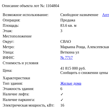
Описание объекта лот №:
1104804
Возможное использование:
Свободное назначение
Апт
Операция:
Продажа
Площадь:
83.6 кв. м
Этаж:
3
Местоположение
Округ:
СВАО
Метро:
Марьина Роща, Алексеевская
Улица:
Веткина ул
ИФНС
№ 7717
Стоимость и условия
41 815 000
руб.
Цена:
Сообщить о снижении цены
Характеристики
Тип здания:
Жилые дома
Этажность здания:
6
Наличие лифта:
✓
Наличие паркинга:
✓
Электрическая мощность, кВт:
16