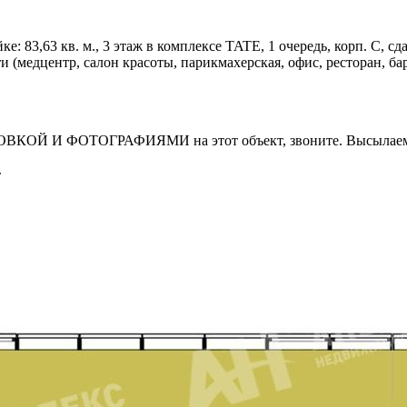
83,63 кв. м., 3 этаж в комплексе TATE, 1 очередь, корп. С, сдача
(медцентр, салон красоты, парикмахерская, офис, ресторан, бар
И ФОТОГРАФИЯМИ на этот объект, звоните. Высылаем в т
т