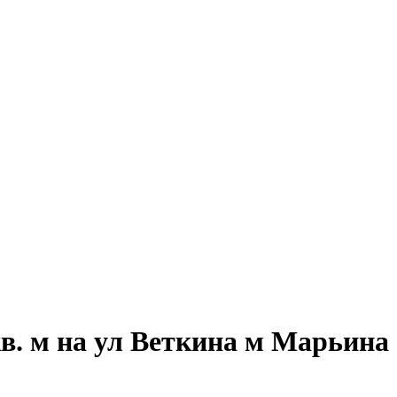
в. м на ул Веткина м Марьина