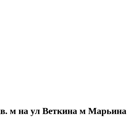
в. м на ул Веткина м Марьина