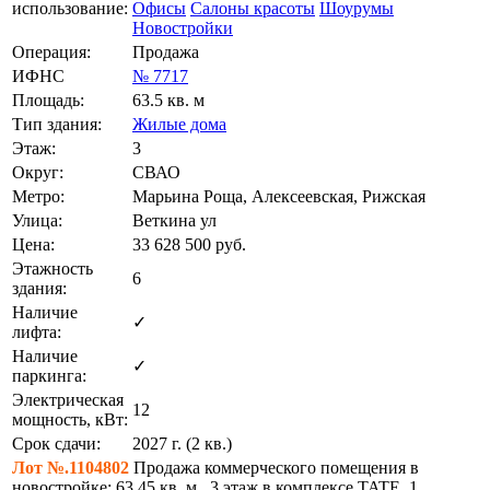
использование:
Офисы
Салоны красоты
Шоурумы
Новостройки
Операция:
Продажа
ИФНС
№ 7717
Площадь:
63.5 кв. м
Тип здания:
Жилые дома
Этаж:
3
Округ:
СВАО
Метро:
Марьина Роща, Алексеевская, Рижская
Улица:
Веткина ул
Цена:
33 628 500
руб.
Этажность
6
здания:
Наличие
✓
лифта:
Наличие
✓
паркинга:
Электрическая
12
мощность, кВт:
Срок сдачи:
2027 г. (2 кв.)
Лот №.1104802
Продажа коммерческого помещения в
новостройке: 63,45 кв. м., 3 этаж в комплексе TATE, 1