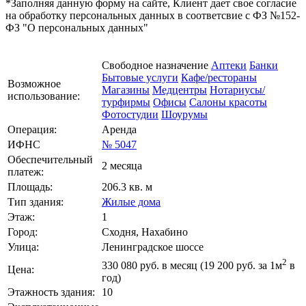
*Заполняя данную форму на сайте, Клиент дает свое согласие
на обработку персональных данных в соответсвие с ФЗ №152-
ФЗ "О персональных данных"
Свободное назначение
Аптеки
Банки
Бытовые услуги
Кафе/рестораны
Возможное
Магазины
Медцентры
Нотариусы/
использование:
турфирмы
Офисы
Салоны красоты
Фотостудии
Шоурумы
Операция:
Аренда
ИФНС
№ 5047
Обеспечительный
2 месяца
платеж:
Площадь:
206.3 кв. м
Тип здания:
Жилые дома
Этаж:
1
Город:
Сходня, Нахабино
Улица:
Ленинградское шоссе
2
330 080
руб. в месяц (19 200
руб.
за 1м
в
Цена:
год)
Этажность здания:
10