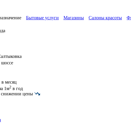
назначение
Бытовые услуги
Магазины
Салоны красоты
Ф
нда
Салтыковка
 шоссе
 в месяц
2
за 1м
в год
о снижении цены
а