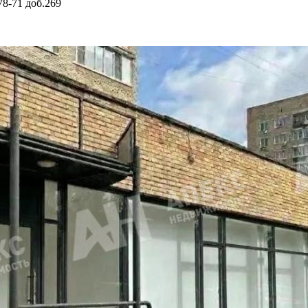
78-71
доб.269