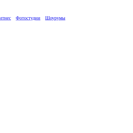
итнес
Фотостудии
Шоурумы