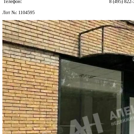
Телефон:
8 (495) 822-
Лот №:
1104595