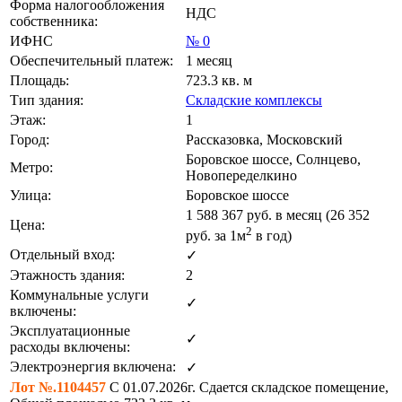
Форма налогообложения
НДС
собственника:
ИФНС
№ 0
Обеспечительный платеж:
1 месяц
Площадь:
723.3 кв. м
Тип здания:
Складские комплексы
Этаж:
1
Город:
Рассказовка, Московский
Боровское шоссе, Солнцево,
Метро:
Новопеределкино
Улица:
Боровское шоссе
1 588 367
руб. в месяц (26 352
Цена:
2
руб.
за 1м
в год)
Отдельный вход:
✓
Этажность здания:
2
Коммунальные услуги
✓
включены:
Эксплуатационные
✓
расходы включены:
Электроэнергия включена:
✓
Лот №.1104457
С 01.07.2026г. Сдается складское помещение,