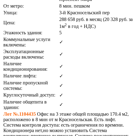
От метро:
8 мин. пешком
Улица:
3-й Красносельский пер
288 658
руб. в месяц (20 328
руб.
за
Цена:
2
1м
в год + НДС)
Этажность здания:
5
Коммунальные услуги
✓
включены:
Эксплуатационные
✓
расходы включены:
Наличие
✓
кондиционирования:
Наличие лифта:
✓
Наличие пропускной
✓
системы:
Круглосуточный доступ:
✓
Наличие общепита в
✓
здании:
Лот №.1104435
Офис на 3 этаже общей площадью 170.4 м2,
расположено в 8 мин от м Красносельская. Есть лифт.
Система контроля доступа: есть ограничения по времени.
Кондиционера нет,но можно установить Система
вентиляции: приточно-вытяжная. Система пожаротушения: