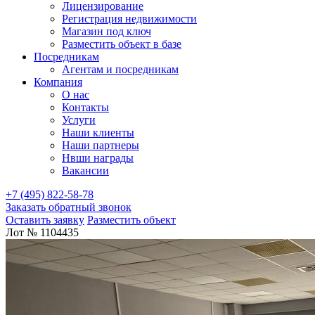
Лицензирование
Регистрация недвижимости
Магазин под ключ
Разместить объект в базе
Посредникам
Агентам и посредникам
Компания
О нас
Контакты
Услуги
Наши клиенты
Наши партнеры
Нвши награды
Вакансии
+7 (495) 822-58-78
Заказать обратный звонок
Оставить заявку
Разместить объект
Лот № 1104435