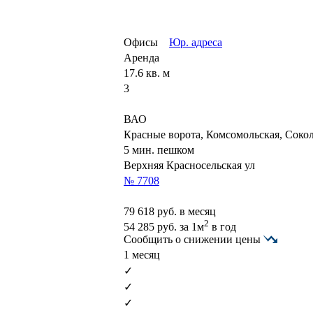
Офисы
Юр. адреса
Аренда
17.6 кв. м
3
ВАО
Красные ворота, Комсомольская, Соко
5 мин. пешком
Верхняя Красносельская ул
№ 7708
79 618
руб. в месяц
2
54 285
руб.
за 1м
в год
Сообщить о снижении цены
1 месяц
✓
✓
✓