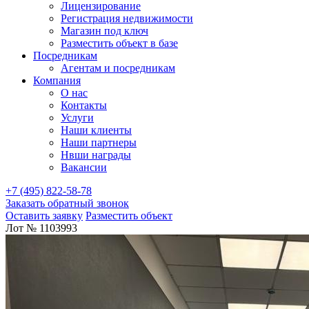
Лицензирование
Регистрация недвижимости
Магазин под ключ
Разместить объект в базе
Посредникам
Агентам и посредникам
Компания
О нас
Контакты
Услуги
Наши клиенты
Наши партнеры
Нвши награды
Вакансии
+7 (495) 822-58-78
Заказать обратный звонок
Оставить заявку
Разместить объект
Лот № 1103993