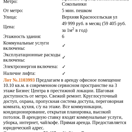
Метро:
Сокольники
От метро:
5 мин. пешком
Улица:
Верхняя Красносельская ул
49 999
руб. в месяц (59 405
руб.
Цена:
2
за 1м
в год)
Этажность здания:
6
Коммунальные услуги
✓
включены:
Эксплуатационные расходы
✓
включены:
Электроэнергия включена:
✓
Наличие лифта:
✓
Лот №.1103993
Предлагаем в аренду офисное помещение
10.10 кв.м. в современном сервисном пространстве на 3
этаже Бизнес Центра в престижной локации. Шаговая
доступность от метро. Свежий ремонт. Круглосуточный
доступ, охрана, пропускная система доступа, переговорная
комната, кухня, с/у на этаже. Все коммуникации,
кондиционирование, открытая планировка, высокий
потолок. В арендную ставку входят коммунальные услуги,
уборка, интернет, чай/кофе. Прямая аренда. Предоставляется
юридический адрес.