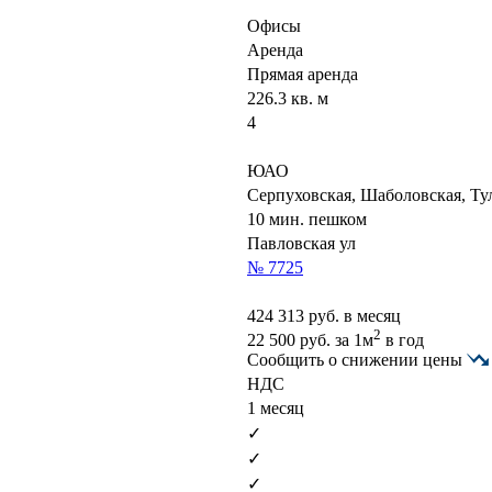
Офисы
Аренда
Прямая аренда
226.3 кв. м
4
ЮАО
Серпуховская, Шаболовская, Ту
10 мин. пешком
Павловская ул
№ 7725
424 313
руб. в месяц
2
22 500
руб.
за 1м
в год
Сообщить о снижении цены
НДС
1 месяц
✓
✓
✓