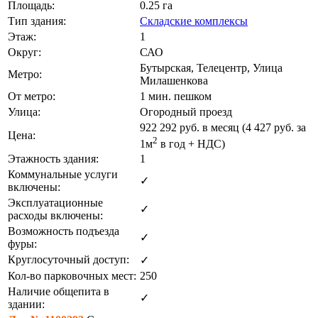
Площадь:
0.25 га
Тип здания:
Складские комплексы
Этаж:
1
Округ:
САО
Бутырская, Телецентр, Улица
Метро:
Милашенкова
От метро:
1 мин. пешком
Улица:
Огородный проезд
922 292
руб. в месяц (4 427
руб.
за
Цена:
2
1м
в год + НДС)
Этажность здания:
1
Коммунальные услуги
✓
включены:
Эксплуатационные
✓
расходы включены:
Возможность подъезда
✓
фуры:
Круглосуточный доступ:
✓
Кол-во парковочных мест:
250
Наличие общепита в
✓
здании: