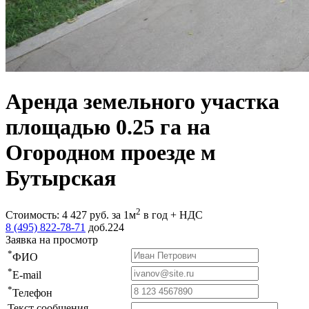
Аренда земельного участка
площадью 0.25 га на
Огородном проезде м
Бутырская
2
Стоимость:
4 427
руб.
за 1м
в год + НДС
8 (495) 822-78-71
доб.224
Заявка на просмотр
*
ФИО
*
E-mail
*
Телефон
Текст сообщения