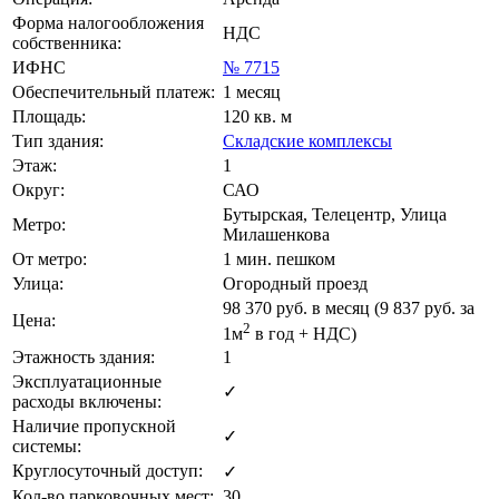
Форма налогообложения
НДС
собственника:
ИФНС
№ 7715
Обеспечительный платеж:
1 месяц
Площадь:
120 кв. м
Тип здания:
Складские комплексы
Этаж:
1
Округ:
САО
Бутырская, Телецентр, Улица
Метро:
Милашенкова
От метро:
1 мин. пешком
Улица:
Огородный проезд
98 370
руб. в месяц (9 837
руб.
за
Цена:
2
1м
в год + НДС)
Этажность здания:
1
Эксплуатационные
✓
расходы включены:
Наличие пропускной
✓
системы:
Круглосуточный доступ:
✓
Кол-во парковочных мест:
30