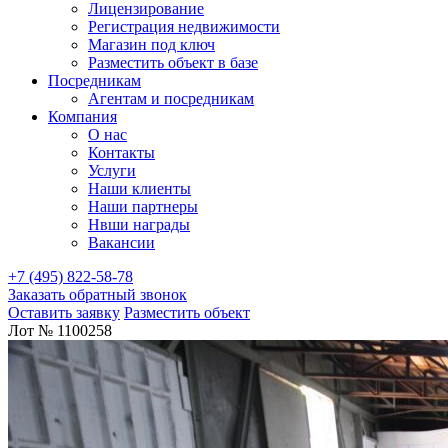
Лицензирование
Регистрация недвижимости
Магазин под ключ
Разместить объект в базе
Посредникам
Агентам и посредникам
Компания
О нас
Контакты
Услуги
Наши клиенты
Наши партнеры
Нвши награды
Вакансии
+7 (495) 822-58-78
Заказать обратный звонок
Оставить заявку
Разместить объект
Лот № 1100258