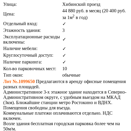
Улица:
Хибинский проезд
44 880
руб. в месяц (20 400
руб.
Цена:
2
за 1м
в год)
Отдельный вход:
✓
Этажность здания:
3
Эксплуатационные расходы
✓
включены:
Наличие мебели:
✓
Круглосуточный доступ:
✓
Наличие паркинга:
✓
Кол-во парковочных мест:
10
Тип окон:
обычные
Лот №.1099650
Предлагаются в аренду офисные помещения
разных площадей.
Административное 3-х этажное здание находится в Северно-
Административном округе, с удобным выездом на МКАД
(3км). Ближайшие станции метро Ростокино и ВДНХ.
Помещения свободны для въезда.
Коммунальные платежи оплачиваются отдельно. НДС
включен.
Возле здания бесплатная городская парковка более чем на
50м/м.