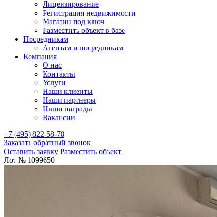
Лицензирование
Регистрация недвижимости
Магазин под ключ
Разместить объект в базе
Посредникам
Агентам и посредникам
Компания
О нас
Контакты
Услуги
Наши клиенты
Наши партнеры
Нвши награды
Вакансии
+7 (495) 822-58-78
Заказать обратный звонок
Оставить заявку
Разместить объект
Лот № 1099650