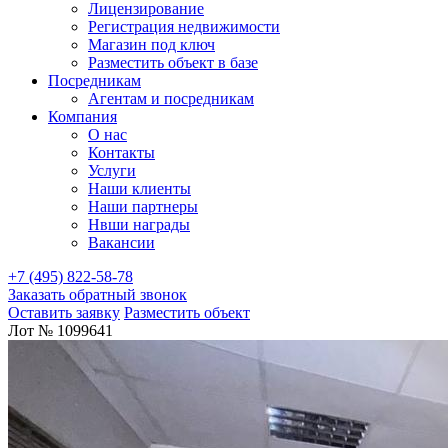
Лицензирование
Регистрация недвижимости
Магазин под ключ
Разместить объект в базе
Посредникам
Агентам и посредникам
Компания
О нас
Контакты
Услуги
Наши клиенты
Наши партнеры
Нвши награды
Вакансии
+7 (495) 822-58-78
Заказать обратный звонок
Оставить заявку
Разместить объект
Лот № 1099641