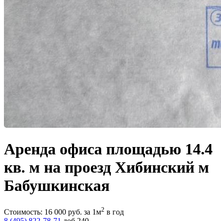
Аренда офиса площадью 14.4
кв. м на проезд Хибинский м
Бабушкинская
2
Стоимость:
16 000
руб.
за 1м
в год
8 (495) 822-78-71
доб.240