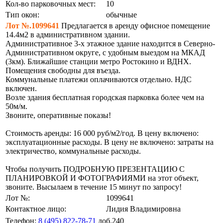
Кол-во парковочных мест:
10
Тип окон:
обычные
Лот №.1099641
Предлагается в аренду офисное помещение
14.4м2 в административном здании.
Административное 3-х этажное здание находится в Северно-
Административном округе, с удобным выездом на МКАД
(3км). Ближайшие станции метро Ростокино и ВДНХ.
Помещения свободны для въезда.
Коммунальные платежи оплачиваются отдельно. НДС
включен.
Возле здания бесплатная городская парковка более чем на
50м/м.
Звоните, оперативные показы!
Стоимость аренды: 16 000 руб/м2/год. В цену включено:
эксплуатационные расходы. В цену не включено: затраты на
электричество, коммунальные расходы.
Чтобы получить ПОДРОБНУЮ ПРЕЗЕНТАЦИЮ С
ПЛАНИРОВКОЙ И ФОТОГРАФИЯМИ на этот объект,
звоните. Высылаем в течение 15 минут по запросу!
Лот №:
1099641
Контактное лицо:
Лидия Владимировна
Телефон:
8 (495) 822-78-71
доб.240