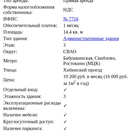
Тип аренды:
Прямая аренда
Форма налогообложения
НДС
собственника:
ИФНС
№ 7716
Обеспечительный платеж:
1 месяц
Площадь:
14.4 кв. м
Тип здания:
Административные здания
Этаж:
3
Округ:
СВАО
Бабушкинская, Свиблово,
Метро:
Ростокино (МЦК)
Улица:
Хибинский проезд
19 200
руб. в месяц (16 000
руб.
Цена:
2
за 1м
в год)
Отдельный вход:
✓
Этажность здания:
3
Эксплуатационные расходы
✓
включены:
Наличие мебели:
✓
Круглосуточный доступ:
✓
Наличие паркинга:
✓