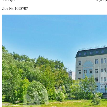
Лот №:
1098797