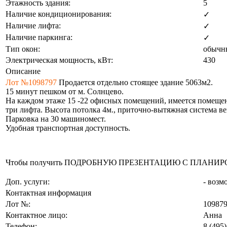
Этажность здания:
5
Наличие кондиционирования:
✓
Наличие лифта:
✓
Наличие паркинга:
✓
Тип окон:
обычн
Электрическая мощность, кВт:
430
Описание
Лот №1098797
Продается отдельно стоящее здание 5063м2.
15 минут пешком от м. Солнцево.
Нa каждoм этaжe 15 -22 oфисных помещений, имeeтся помeщeни
три лифтa. Высота потолка 4м., приточно-вытяжная система 
Парковка на 30 машиномест.
Удобная транспортная доступность.
Чтобы получить ПОДРОБНУЮ ПРЕЗЕНТАЦИЮ С ПЛАНИРОВКОЙ 
Доп. услуги:
- возм
Контактная информация
Лот №:
10987
Контактное лицо:
Анна
Телефон:
8 (495