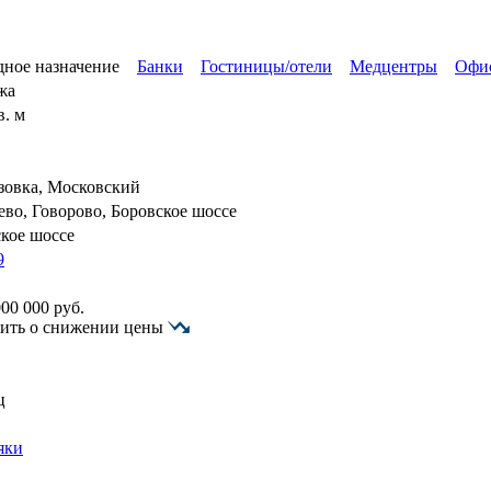
ное назначение
Банки
Гостиницы/отели
Медцентры
Офи
жа
в. м
зовка, Московский
во, Говорово, Боровское шоссе
кое шоссе
9
000 000
руб.
ить о снижении цены
ц
яки