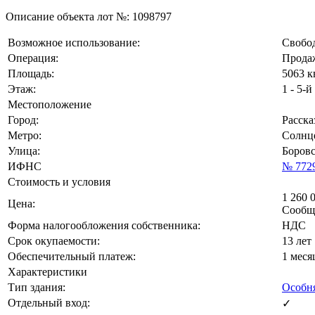
Описание объекта лот №:
1098797
Возможное использование:
Свобод
Операция:
Прода
Площадь:
5063 к
Этаж:
1 - 5-й
Местоположение
Город:
Расска
Метро:
Солнце
Улица:
Боровс
ИФНС
№ 772
Стоимость и условия
1 260 
Цена:
Сообщ
Форма налогообложения собственника:
НДС
Срок окупаемости:
13 лет
Обеспечительный платеж:
1 меся
Характеристики
Тип здания:
Особн
Отдельный вход:
✓