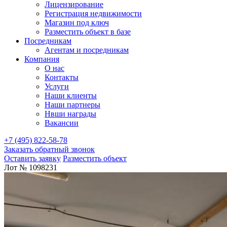
Лицензирование
Регистрация недвижимости
Магазин под ключ
Разместить объект в базе
Посредникам
Агентам и посредникам
Компания
О нас
Контакты
Услуги
Наши клиенты
Наши партнеры
Нвши награды
Вакансии
+7 (495) 822-58-78
Заказать обратный звонок
Оставить заявку
Разместить объект
Лот № 1098231