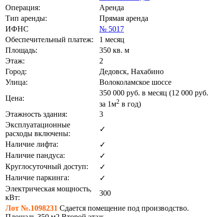
Операция:
Аренда
Тип аренды:
Прямая аренда
ИФНС
№ 5017
Обеспечительный платеж:
1 месяц
Площадь:
350 кв. м
Этаж:
2
Город:
Дедовск, Нахабино
Улица:
Волоколамское шоссе
350 000
руб. в месяц (12 000
руб.
Цена:
2
за 1м
в год)
Этажность здания:
3
Эксплуатационные
✓
расходы включены:
Наличие лифта:
✓
Наличие пандуса:
✓
Круглосуточный доступ:
✓
Наличие паркинга:
✓
Электрическая мощность,
300
кВт:
Лот №.1098231
Сдается помещение под производство.
Площадь 350 м2 Второй этаж.