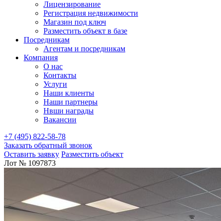
Лицензирование
Регистрация недвижимости
Магазин под ключ
Разместить объект в базе
Посредникам
Агентам и посредникам
Компания
О нас
Контакты
Услуги
Наши клиенты
Наши партнеры
Нвши награды
Вакансии
+7 (495) 822-58-78
Заказать обратный звонок
Оставить заявку
Разместить объект
Лот № 1097873