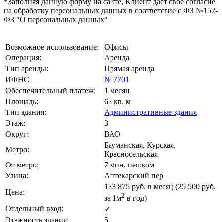
*Заполняя данную форму на сайте, Клиент дает свое согласие
на обработку персональных данных в соответсвие с ФЗ №152-
ФЗ "О персональных данных"
Возможное использование:
Офисы
Операция:
Аренда
Тип аренды:
Прямая аренда
ИФНС
№ 7701
Обеспечительный платеж:
1 месяц
Площадь:
63 кв. м
Тип здания:
Административные здания
Этаж:
3
Округ:
ВАО
Бауманская, Курская,
Метро:
Красносельская
От метро:
7 мин. пешком
Улица:
Аптекарский пер
133 875
руб. в месяц (25 500
руб.
Цена:
2
за 1м
в год)
Отдельный вход:
✓
Этажность здания:
5