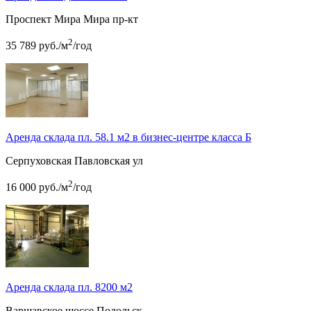
Проспект Мира
Мира пр-кт
2
35 789
руб.
/м
/год
Аренда склада пл. 58.1 м2 в бизнес-центре класса Б
Серпуховская
Павловская ул
2
16 000
руб.
/м
/год
Аренда склада пл. 8200 м2
Варшавское шоссе
Подольск