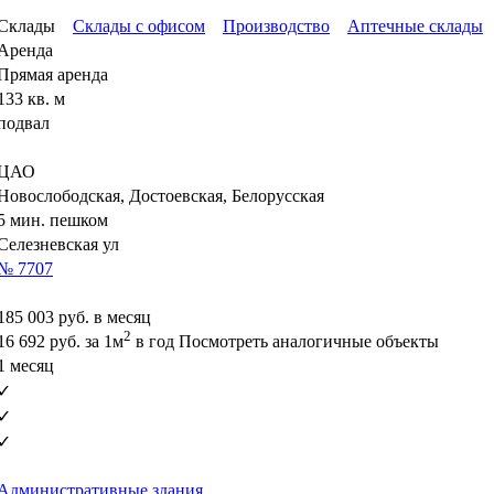
Склады
Склады с офисом
Производство
Аптечные склады
Аренда
Прямая аренда
133 кв. м
подвал
ЦАО
Новослободская, Достоевская, Белорусская
5 мин. пешком
Селезневская ул
№ 7707
185 003
руб. в месяц
2
16 692
руб.
за 1м
в год
Посмотреть аналогичные объекты
1 месяц
✓
✓
✓
Административные здания