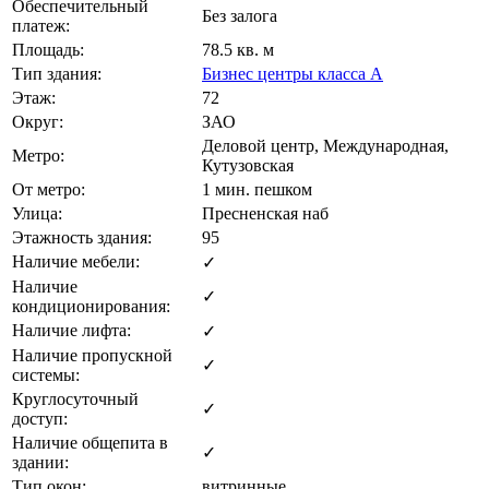
Обеспечительный
Без залога
платеж:
Площадь:
78.5 кв. м
Тип здания:
Бизнес центры класса А
Этаж:
72
Округ:
ЗАО
Деловой центр, Международная,
Метро:
Кутузовская
От метро:
1 мин. пешком
Улица:
Пресненская наб
Этажность здания:
95
Наличие мебели:
✓
Наличие
✓
кондиционирования:
Наличие лифта:
✓
Наличие пропускной
✓
системы:
Круглосуточный
✓
доступ:
Наличие общепита в
✓
здании:
Тип окон:
витринные