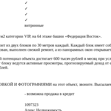
✓
✓
✓
✓
витринные
м2 категории VIP, на 64 этаже башни «Федерация Восток».
оит из двух блоков по 30 метров каждый. Каждый блок имеет со
ван, выполнен свежий ремонт, а из панорамных окон открываетс
 потенциал объекта достигает 600 тысяч рублей в месяц при ус
у блоку ведутся активные просмотры, прогнозируемый доход от е
блей.
И ФОТОГРАФИЯМИ на этот объект, звоните. Высылаем в т
- возможна продажа в кредит
1097323
Апекс Недвижимость