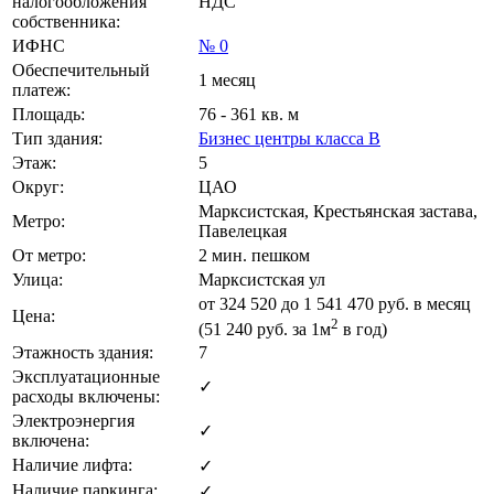
налогообложения
НДС
собственника:
ИФНС
№ 0
Обеспечительный
1 месяц
платеж:
Площадь:
76 - 361 кв. м
Тип здания:
Бизнес центры класса B
Этаж:
5
Округ:
ЦАО
Марксистская, Крестьянская застава,
Метро:
Павелецкая
От метро:
2 мин. пешком
Улица:
Марксистская ул
от
324 520
до 1 541 470 руб. в месяц
Цена:
2
(51 240
руб.
за 1м
в год)
Этажность здания:
7
Эксплуатационные
✓
расходы включены:
Электроэнергия
✓
включена:
Наличие лифта:
✓
Наличие паркинга:
✓