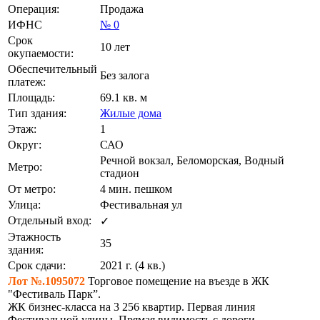
Операция:
Продажа
ИФНС
№ 0
Срок
10 лет
окупаемости:
Обеспечительный
Без залога
платеж:
Площадь:
69.1 кв. м
Тип здания:
Жилые дома
Этаж:
1
Округ:
САО
Речной вокзал, Беломорская, Водный
Метро:
стадион
От метро:
4 мин. пешком
Улица:
Фестивальная ул
Отдельный вход:
✓
Этажность
35
здания:
Срок сдачи:
2021 г. (4 кв.)
Лот №.1095072
Торговое помещение на въезде в ЖК
"Фестиваль Парк”.
ЖК бизнес-класса на 3 256 квартир. Первая линия
Фестивальной улицы. Прямая видимость с дороги.