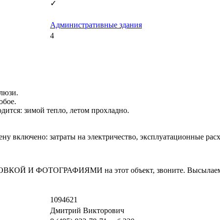
✓
Административные здания
4
люзи.
юбое.
дится: зимой тепло, летом прохладно.
 цену включено: затраты на электричество, эксплуатационные ра
И ФОТОГРАФИЯМИ на этот объект, звоните. Высылаем в т
1094621
Дмитрий Викторович