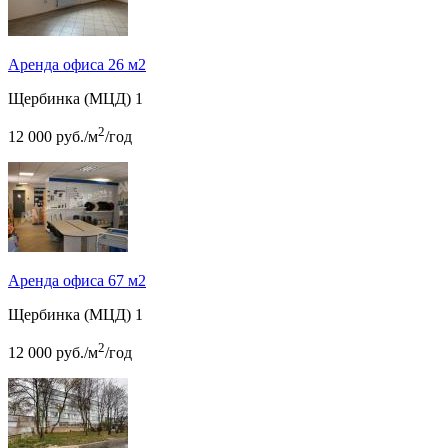
Аренда офиса 26 м2
Щербинка (МЦД)
1
2
12 000
руб.
/м
/год
Аренда офиса 67 м2
Щербинка (МЦД)
1
2
12 000
руб.
/м
/год